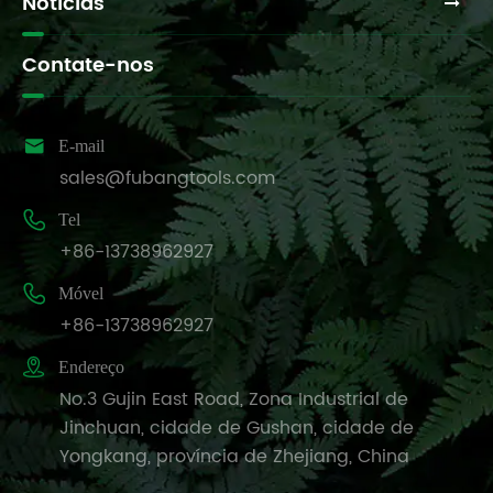
Notícias
Contate-nos

E-mail
sales@fubangtools.com

Tel
+86-13738962927

Móvel
+86-13738962927

Endereço
No.3 Gujin East Road, Zona Industrial de
Jinchuan, cidade de Gushan, cidade de
Yongkang, província de Zhejiang, China