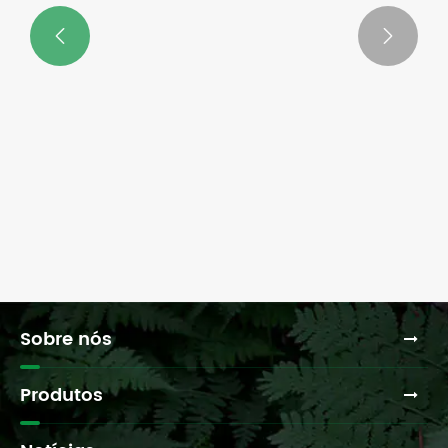


As tesouras de poda de jardinagem
nítidas são úteis?
Veja mais >>
Sobre nós
Produtos