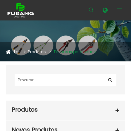


Lar
Produtos
Tesouras para sebes
Produtos
Novos Produtos