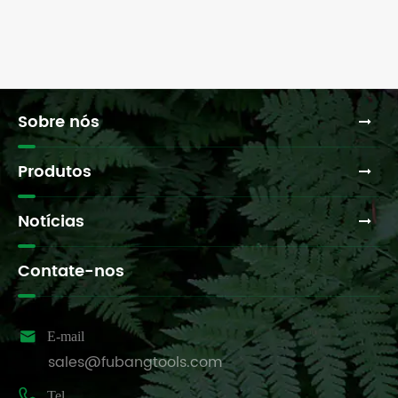
Sobre nós
Produtos
Notícias
Contate-nos

E-mail
sales@fubangtools.com

Tel